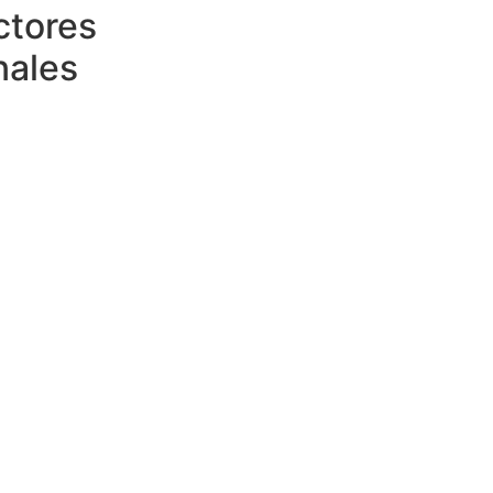
ctores
nales